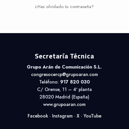
¿Has olvidado tu contraseña?
Secretaría Técnica
Grupo Arán de Comunicación S.L.
congresocercp@grupoaran.com
Teléfono:
917 820 030
C/ Orense, 11 – 4ª planta
28020 Madrid (España)
www.grupoaran.com
Facebook
·
Instagram
·
X
·
YouTube